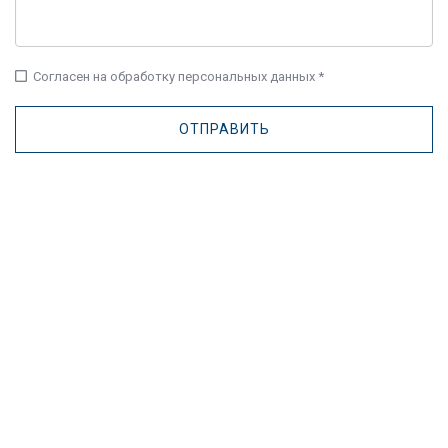
check_box_outline_blank
Согласен на обработку персональных данных *