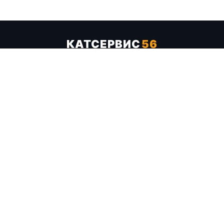
КАТСЕРВИС
56
Услуги
Цены
Бренды
Каталог ТТХ
Отзывы
О компании
Контакты
Карта сайта
+7 (961) 929-19-68
Заказать обратный звонок
ОПЛАТА В СЕРВИСЕ
МИР
VISA
MC
СБП
МЫ В СОЦСЕТЯХ