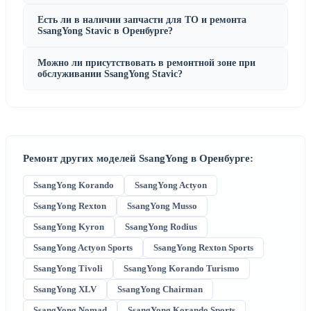
Есть ли в наличии запчасти для ТО и ремонта
SsangYong Stavic в Оренбурге?
Можно ли присутствовать в ремонтной зоне при
обслуживании SsangYong Stavic?
Ремонт других моделей SsangYong в Оренбурге:
SsangYong Korando
SsangYong Actyon
SsangYong Rexton
SsangYong Musso
SsangYong Kyron
SsangYong Rodius
SsangYong Actyon Sports
SsangYong Rexton Sports
SsangYong Tivoli
SsangYong Korando Turismo
SsangYong XLV
SsangYong Chairman
SsangYong Nomad
SsangYong Korando Sports