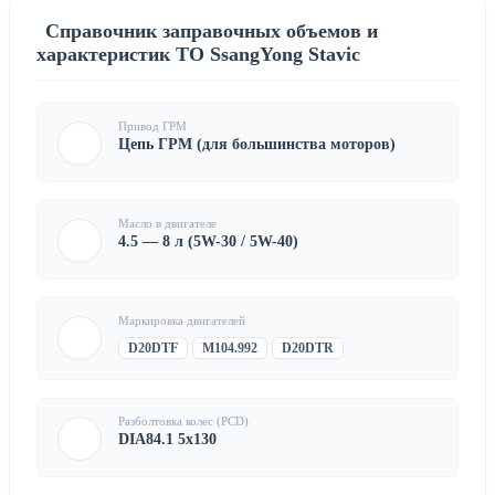
Справочник заправочных объемов и
характеристик ТО SsangYong Stavic
Привод ГРМ
Цепь ГРМ (для большинства моторов)
Масло в двигателе
4.5 — 8 л (5W-30 / 5W-40)
Маркировка двигателей
D20DTF
M104.992
D20DTR
Разболтовка колес (PCD)
DIA84.1 5x130