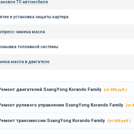
ановое ТО автомобиля
ятие и установка защиты картера
спресс-замена масла
омывка топливной системы
мена масла в двигателе
Ремонт двигателей SsangYong Korando Family
(от 400 руб.)
Ремонт рулевого управления SsangYong Korando Family
(от 
Ремонт трансмиссии SsangYong Korando Family
(от 500 руб.)