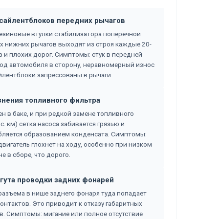
и сайлентблоков передних рычагов
резиновые втулки стабилизатора поперечной
х нижних рычагов выходят из строя каждые 20-
в и плохих дорог. Симптомы: стук в передней
вод автомобиля в сторону, неравномерный износ
айлентблоки запрессованы в рычаги.
язнения топливного фильтра
ен в баке, и при редкой замене топливного
. км) сетка насоса забивается грязью и
убляется образованием конденсата. Симптомы:
двигатель глохнет на ходу, особенно при низком
е в сборе, что дорого.
жгута проводки задних фонарей
разъема в нише заднего фонаря туда попадает
контактов. Это приводит к отказу габаритных
в. Симптомы: мигание или полное отсутствие