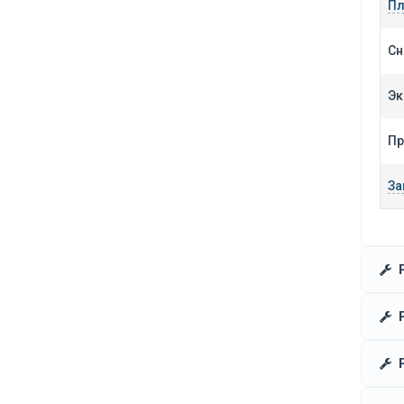
Пл
Сн
Эк
Пр
За