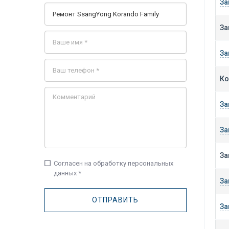
За
За
За
Ко
За
За
За
check_box_outline_blank
Согласен на обработку персональных
данных *
За
За