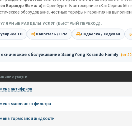
ён Корандо Фэмили)
в Оренбурге. В автосервисе «КатСервис 56»
стическое оборудование, честные тарифы и гарантия на выполненн
УЛЯРНЫЕ РАЗДЕЛЫ УСЛУГ (БЫСТРЫЙ ПЕРЕХОД):
гулярное ТО
Двигатель / ГРМ
Подвеска / Ходовая
Техническое обслуживание SsangYong Korando Family
(от 20
звание услуги
мена антифриза
мена масляного фильтра
мена тормозной жидкости