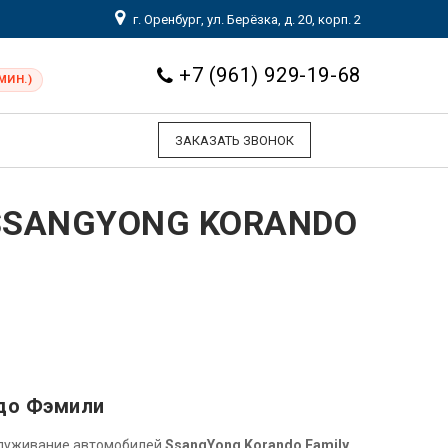
г. Оренбург, ул. Берёзка, д. 20, корп. 2
+7 (961) 929-19-68
МИН.)
ЗАКАЗАТЬ ЗВОНОК
SSANGYONG KORANDO
ндо Фэмили
служивание автомобилей
SsangYong Korando Family