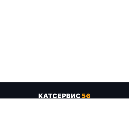
КАТСЕРВИС
56
Услуги
Цены
Бренды
Каталог ТТХ
Отзывы
О компании
Контакты
Карта сайта
+7 (961) 929-19-68
Заказать обратный звонок