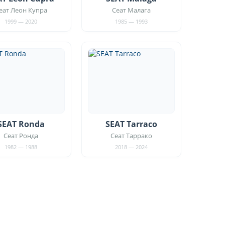
еат Леон Купра
Сеат Малага
1999 — 2020
1985 — 1993
SEAT Ronda
SEAT Tarraco
Сеат Ронда
Сеат Таррако
1982 — 1988
2018 — 2024