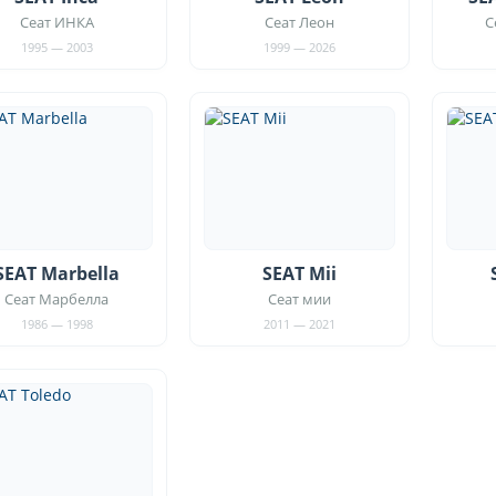
Сеат ИНКА
Сеат Леон
С
1995 — 2003
1999 — 2026
SEAT Marbella
SEAT Mii
Сеат Марбелла
Сеат мии
1986 — 1998
2011 — 2021