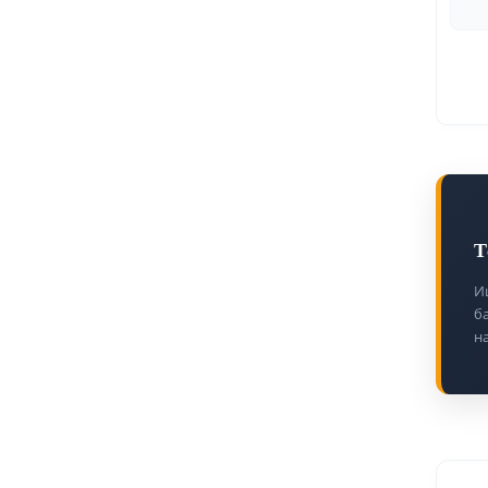
Т
И
б
н