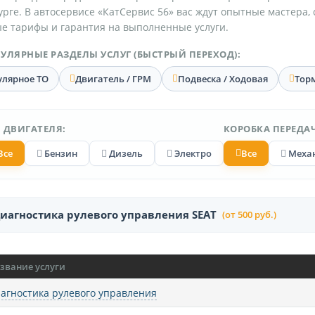
рге. В автосервисе «КатСервис 56» вас ждут опытные мастера,
е тарифы и гарантия на выполненные услуги.
УЛЯРНЫЕ РАЗДЕЛЫ УСЛУГ (БЫСТРЫЙ ПЕРЕХОД):
улярное ТО
Двигатель / ГРМ
Подвеска / Ходовая
Тор
 ДВИГАТЕЛЯ:
КОРОБКА ПЕРЕДАЧ
Все
Бензин
Дизель
Электро
Все
Меха
иагностика рулевого управления SEAT
(от 500 руб.)
звание услуги
агностика рулевого управления