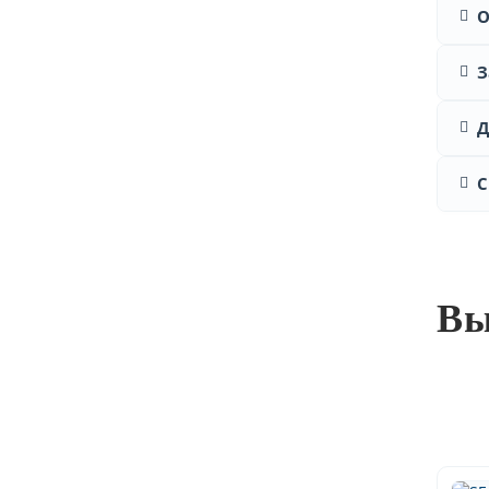
О
З
Д
С
Вы