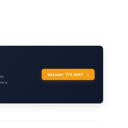
Каталог ТТХ SEAT
в,
те в