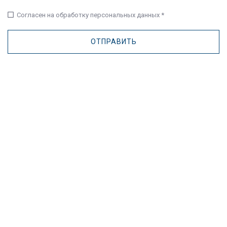
check_box_outline_blank
Согласен на обработку персональных данных *