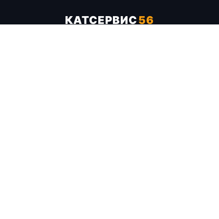
КАТСЕРВИС
56
Услуги
Цены
Бренды
Каталог ТТХ
Отзывы
О компании
Контакты
Карта сайта
+7 (961) 929-19-68
Заказать обратный звонок
ОПЛАТА В СЕРВИСЕ
МИР
VISA
MC
СБП
МЫ В СОЦСЕТЯХ
МЕССЕНДЖЕРЫ