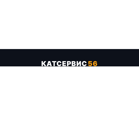
КАТСЕРВИС
56
Услуги
Цены
Бренды
Каталог ТТХ
Отзывы
О компании
Контакты
Карта сайта
+7 (961) 929-19-68
Заказать обратный звонок
ОПЛАТА В СЕРВИСЕ
МИР
VISA
MC
СБП