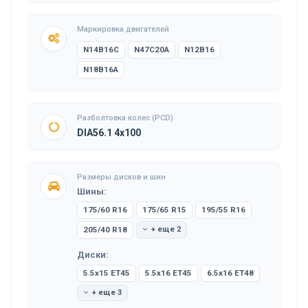
Маркировка двигателей
N14B16C
N47C20A
N12B16
N18B16A
Разболтовка колес (PCD)
DIA56.1 4x100
Размеры дисков и шин
Шины:
175/60 R16
175/65 R15
195/55 R16
205/40 R18
+ еще 2
Диски:
5.5x15 ET45
5.5x16 ET45
6.5x16 ET48
+ еще 3