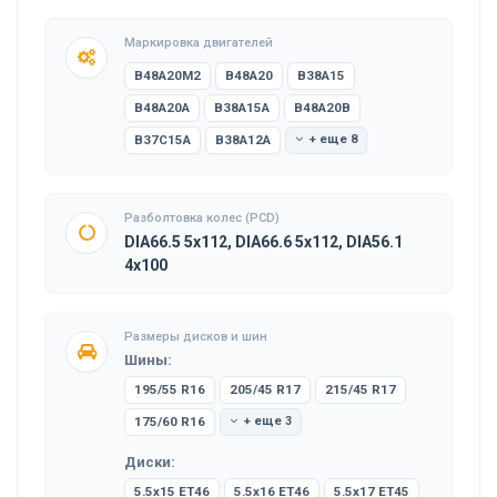
Маркировка двигателей
B48A20M2
B48A20
B38A15
B48A20A
B38A15A
B48A20B
B37C15A
B38A12A
+ еще 8
Разболтовка колес (PCD)
DIA66.5 5x112, DIA66.6 5x112, DIA56.1
4x100
Размеры дисков и шин
Шины:
195/55 R16
205/45 R17
215/45 R17
175/60 R16
+ еще 3
Диски:
5.5x15 ET46
5.5x16 ET46
5.5x17 ET45