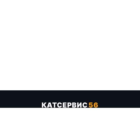
КАТСЕРВИС
56
Услуги
Цены
Бренды
Каталог ТТХ
Отзывы
О компании
Контакты
Карта сайта
+7 (961) 929-19-68
Заказать обратный звонок