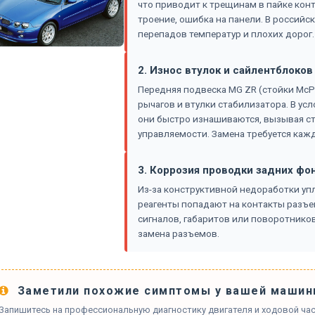
что приводит к трещинам в пайке конт
троение, ошибка на панели. В российск
перепадов температур и плохих дорог.
2. Износ втулок и сайлентблоко
Передняя подвеска MG ZR (стойки McP
рычагов и втулки стабилизатора. В ус
они быстро изнашиваются, вызывая ст
управляемости. Замена требуется кажд
3. Коррозия проводки задних фо
Из-за конструктивной недоработки упл
реагенты попадают на контакты разъе
сигналов, габаритов или поворотников
замена разъемов.
Заметили похожие симптомы у вашей машин
Запишитесь на профессиональную диагностику двигателя и ходовой час