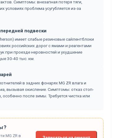
актов. Симптомы: внезапная потеря тяги,
их условиях проблема усугубляется из-за
в передней подвески
herson) имеет слабые резиновые сайлентблоки
ловиях российских дорог с ямами и реагентами
ук при проезде неровностей и ухудшение
ые 30-40 тыс. км.
нарей
отнителей в задних фонарях MG ZR влага и
ма, вызывая окисление. Симптомы: отказ стоп-
, особенно после зимы. Требуется чистка или
ы?
ти MG ZR в
Записаться на ремонт