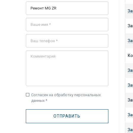
За
За
За
Ко
За
За
check_box_outline_blank
Согласен на обработку персональных
За
данных *
За
За