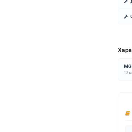
Хара
MG 
12 