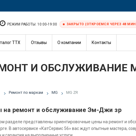
РЕЖИМ РАБОТЫ: 10:00-19:00
ЗАКРЫТО (ОТКРОЕМСЯ ЧЕРЕЗ 48 МИН.
талог ТТХ
Отзывы
О компании
Контакты
МОНТ И ОБСЛУЖИВАНИЕ M
я
Ремонт по маркам
MG
MG ZR
 на ремонт и обслуживание Эм-Джи зр
ом разделе представлены ориентировочные цены на ремонт и об
рге. В автосервисе «КатСервис 56» вас ждут опытные мастера, со
 и гарантия на выполненные услуги.