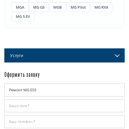
MGA
MG GS
MGB
MG Pilot
MG RX8
MG 5 EV
Услуги
Оформить заявку