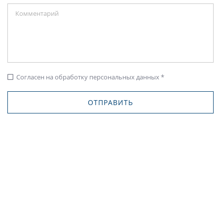
Согласен на обработку персональных данных *
check_box_outline_blank