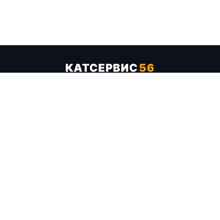
КАТСЕРВИС
56
Услуги
Цены
Бренды
Каталог ТТХ
Отзывы
О компании
Контакты
Карта сайта
+7 (961) 929-19-68
Заказать обратный звонок
ОПЛАТА В СЕРВИСЕ
МИР
VISA
MC
СБП
МЫ В СОЦСЕТЯХ