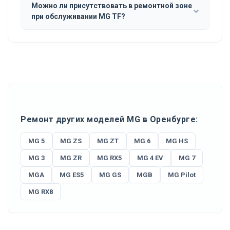
Можно ли присутствовать в ремонтной зоне
при обслуживании MG TF?
Ремонт других моделей MG в Оренбурге:
MG 5
MG ZS
MG ZT
MG 6
MG HS
MG 3
MG ZR
MG RX5
MG 4 EV
MG 7
MGA
MG ES5
MG GS
MGB
MG Pilot
MG RX8