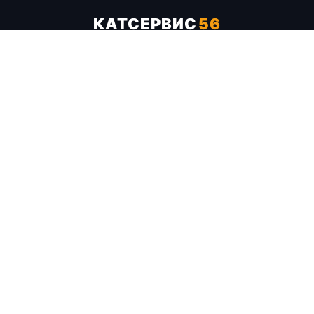
КАТСЕРВИС
56
Услуги
Цены
Бренды
Каталог ТТХ
Отзывы
О компании
Контакты
Карта сайта
+7 (961) 929-19-68
Заказать обратный звонок
ОПЛАТА В СЕРВИСЕ
МИР
VISA
MC
СБП
МЫ В СОЦСЕТЯХ
МЕССЕНДЖЕРЫ
Telegram