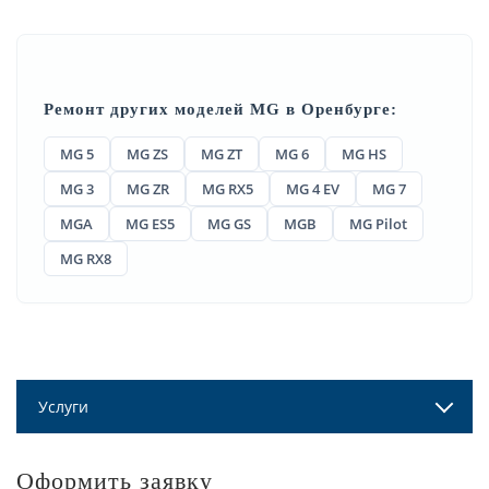
Ремонт других моделей MG в Оренбурге:
MG 5
MG ZS
MG ZT
MG 6
MG HS
MG 3
MG ZR
MG RX5
MG 4 EV
MG 7
MGA
MG ES5
MG GS
MGB
MG Pilot
MG RX8
Услуги
Оформить заявку