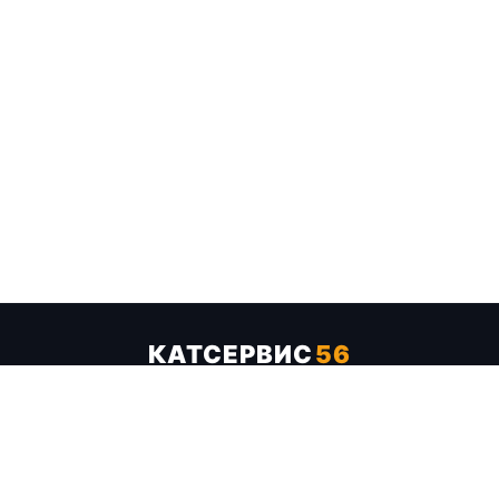
КАТСЕРВИС
56
Услуги
Цены
Бренды
Каталог ТТХ
Отзывы
О компании
Контакты
Карта сайта
+7 (961) 929-19-68
Заказать обратный звонок