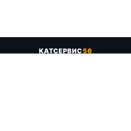
КАТСЕРВИС
56
Услуги
Цены
Бренды
Каталог ТТХ
Отзывы
О компании
Контакты
Карта сайта
+7 (961) 929-19-68
Заказать обратный звонок
ОПЛАТА В СЕРВИСЕ
МИР
VISA
MC
СБП
МЫ В СОЦСЕТЯХ