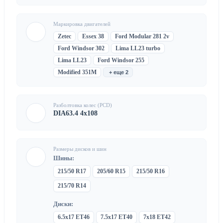
Маркировка двигателей
Zetec
Essex 38
Ford Modular 281 2v
Ford Windsor 302
Lima LL23 turbo
Lima LL23
Ford Windsor 255
Modified 351M
+ еще 2
Разболтовка колес (PCD)
DIA63.4 4x108
Размеры дисков и шин
Шины:
215/50 R17
205/60 R15
215/50 R16
215/70 R14
Диски:
6.5x17 ET46
7.5x17 ET40
7x18 ET42