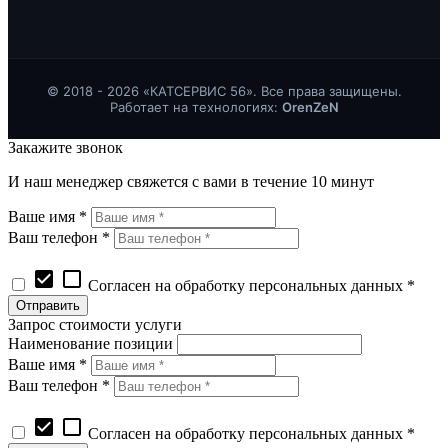
© 2018 - 2026 «КАТСЕРВИС 56». Все права защищены.
Работает на технологиях:
OrenZeN
Закажите звонок
И наш менеджер свяжется с вами в течение 10 минут
Ваше имя *
Ваш телефон *
check_box
check_box_outline_blank
Согласен на обработку персональных данных *
Запрос стоимости услуги
Наименование позиции
Ваше имя *
Ваш телефон *
check_box
check_box_outline_blank
Согласен на обработку персональных данных *