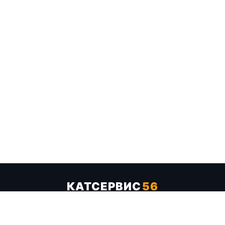
КАТСЕРВИС
56
Услуги
Цены
Бренды
Каталог ТТХ
Отзывы
О компании
Контакты
Карта сайта
+7 (961) 929-19-68