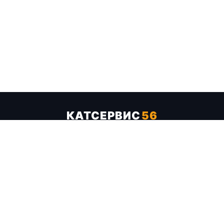
КАТСЕРВИС
56
Услуги
Цены
Бренды
Каталог ТТХ
Отзывы
О компании
Контакты
Карта сайта
+7 (961) 929-19-68
Заказать обратный звонок
ОПЛАТА В СЕРВИСЕ