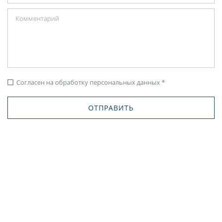
Согласен на обработку персональных данных *
check_box_outline_blank