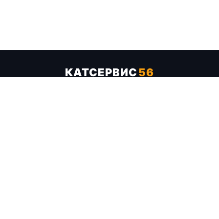
КАТСЕРВИС
56
Услуги
Цены
Бренды
Каталог ТТХ
Отзывы
О компании
Контакты
Карта сайта
+7 (961) 929-19-68
Заказать обратный звонок
ОПЛАТА В СЕРВИСЕ
МИР
VISA
MC
СБП
МЫ В СОЦСЕТЯХ