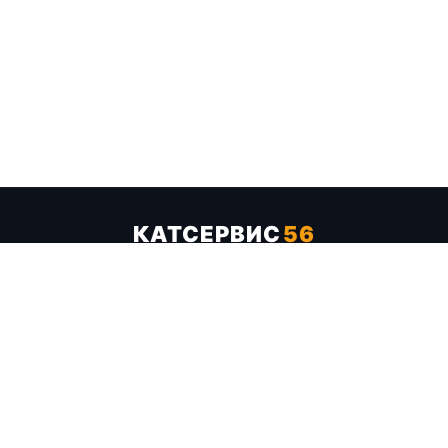
КАТСЕРВИС
56
Услуги
Цены
Бренды
Каталог ТТХ
Отзывы
О компании
Контакты
Карта сайта
+7 (961) 929-19-68
Заказать обратный звонок
ОПЛАТА В СЕРВИСЕ