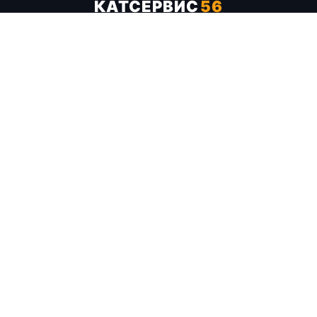
КАТСЕРВИС
56
Услуги
Цены
Бренды
Каталог ТТХ
Отзывы
О компании
Контакты
Карта сайта
+7 (961) 929-19-68
Заказать обратный звонок
ОПЛАТА В СЕРВИСЕ
МИР
VISA
MC
СБП
МЫ В СОЦСЕТЯХ
МЕССЕНДЖЕРЫ
Telegram