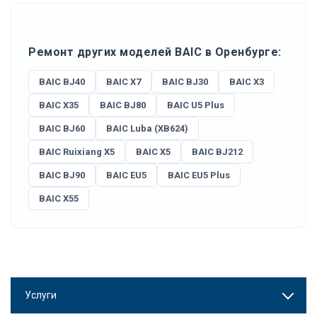
Ремонт других моделей BAIC в Оренбурге:
BAIC BJ40
BAIC X7
BAIC BJ30
BAIC X3
BAIC X35
BAIC BJ80
BAIC U5 Plus
BAIC BJ60
BAIC Luba (XB624)
BAIC Ruixiang X5
BAIC X5
BAIC BJ212
BAIC BJ90
BAIC EU5
BAIC EU5 Plus
BAIC X55
Услуги