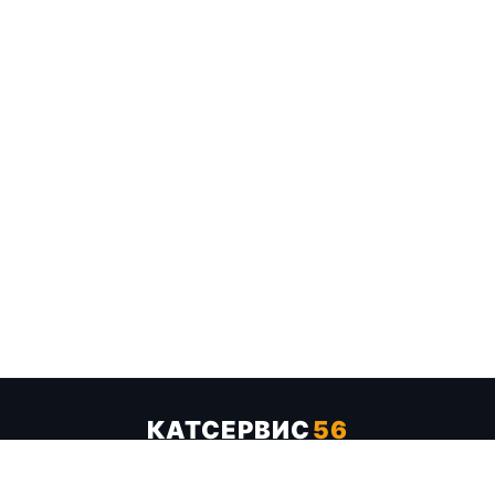
КАТСЕРВИС
56
Услуги
Цены
Бренды
Каталог ТТХ
Отзывы
О компании
Контакты
Карта сайта