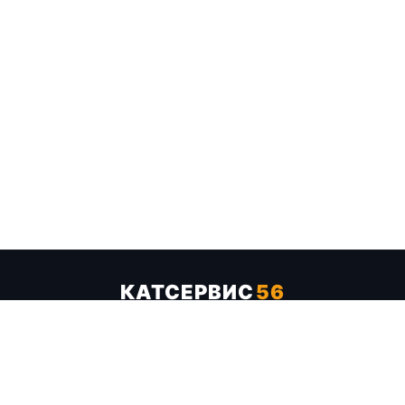
КАТСЕРВИС
56
Услуги
Цены
Бренды
Каталог ТТХ
Отзывы
О компании
Контакты
Карта сайта
+7 (961) 929-19-68
Заказать обратный звонок