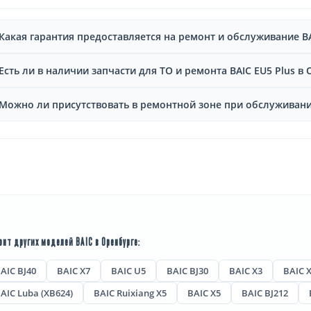
Какая гарантия предоставляется на ремонт и обслуживание BA
Есть ли в наличии запчасти для ТО и ремонта BAIC EU5 Plus в
Можно ли присутствовать в ремонтной зоне при обслуживании
нт других моделей BAIC в Оренбурге:
AIC BJ40
BAIC X7
BAIC U5
BAIC BJ30
BAIC X3
BAIC 
AIC Luba (XB624)
BAIC Ruixiang X5
BAIC X5
BAIC BJ212