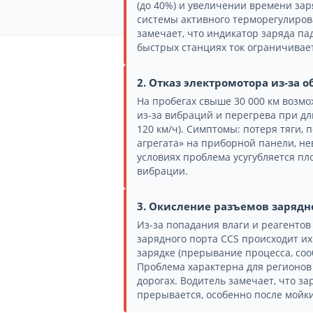
(до 40%) и увеличении времени за
системы активного терморегулирова
замечает, что индикатор заряда па
быстрых станциях ток ограничиваетс
2. Отказ электромотора из-за 
На пробегах свыше 30 000 км возмо
из-за вибраций и перегрева при дл
120 км/ч). Симптомы: потеря тяги,
агрегата» на приборной панели, не
условиях проблема усугубляется п
вибрации.
3. Окисление разъемов зарядно
Из-за попадания влаги и реагенто
зарядного порта CCS происходит их
зарядке (прерывание процесса, соо
Проблема характерна для регионов
дорогах. Водитель замечает, что за
прерывается, особенно после мойки