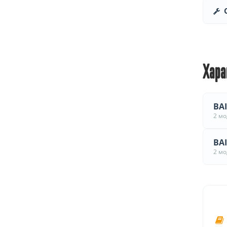
Хара
BAI
2 м
BAI
2 м