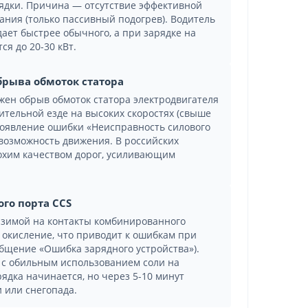
рядки. Причина — отсутствие эффективной
ния (только пассивный подогрев). Водитель
дает быстрее обычного, а при зарядке на
я до 20-30 кВт.
обрыва обмоток статора
жен обрыв обмоток статора электродвигателя
ительной езде на высоких скоростях (свыше
 появление ошибки «Неисправность силового
возможность движения. В российских
лохим качеством дорог, усиливающим
го порта CCS
в зимой на контакты комбинированного
 окисление, что приводит к ошибкам при
бщение «Ошибка зарядного устройства»).
 с обильным использованием соли на
рядка начинается, но через 5-10 минут
 или снегопада.