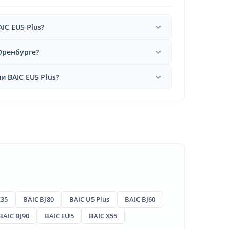
IC EU5 Plus?
 Оренбурге?
 BAIC EU5 Plus?
X35
BAIC BJ80
BAIC U5 Plus
BAIC BJ60
BAIC BJ90
BAIC EU5
BAIC X55