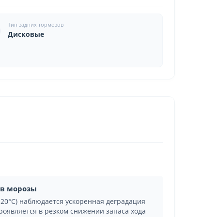
Тип задних тормозов
Дисковые
 в морозы
-20°C) наблюдается ускоренная деградация
роявляется в резком снижении запаса хода