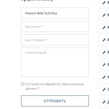
Согласен на обработку персональных
check_box_outline_blank
данных *