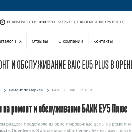
РЕЖИМ РАБОТЫ: 10:00-19:00
ЗАКРЫТО (ОТКРОЕМСЯ ЗАВТРА В 10:00)
аталог ТТХ
Отзывы
О компании
Контакты
НТ И ОБСЛУЖИВАНИЕ BAIC EU5 PLUS В ОРЕН
я
Ремонт по маркам
BAIC
BAIC EU5 Plus
 на ремонт и обслуживание БАИК ЕУ5 Плюс
ом разделе представлены ориентировочные цены на ремонт и
юс)
в Оренбурге. В автосервисе «КатСервис 56» вас ждут опыт