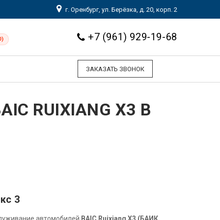
г. Оренбург, ул. Берёзка, д. 20, корп. 2
+7 (961) 929-19-68
0)
ЗАКАЗАТЬ ЗВОНОК
IC RUIXIANG X3 В
кс 3
служивание автомобилей
BAIC Ruixiang X3 (БАИК