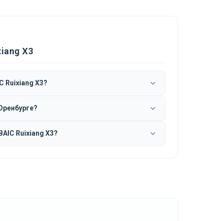
iang X3
 Ruixiang X3?
 Оренбурге?
AIC Ruixiang X3?