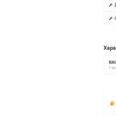
Хара
BAI
1 м