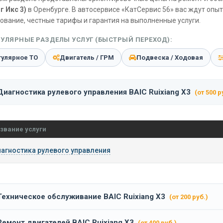
г Икс 3)
в Оренбурге. В автосервисе «КатСервис 56» вас ждут опы
ование, честные тарифы и гарантия на выполненные услуги.
УЛЯРНЫЕ РАЗДЕЛЫ УСЛУГ (БЫСТРЫЙ ПЕРЕХОД):
гулярное ТО
Двигатель / ГРМ
Подвеска / Ходовая
Диагностика рулевого управления BAIC Ruixiang X3
(от 500 р
звание услуги
агностика рулевого управления
Техническое обслуживание BAIC Ruixiang X3
(от 200 руб.)
Ремонт двигателей BAIC Ruixiang X3
(от 400 руб.)