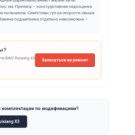
ядные шариковые) имеют малый запас
 тыс. км. Причина — конструктивная недооценка
вие пыльников. Симптомы: гул на скорости свыше
. Замена подшипника отдельно невозможна —
ы?
и BAIC Ruixiang X3
Записаться на ремонт
и комплектации по модификациям?
ixiang X3