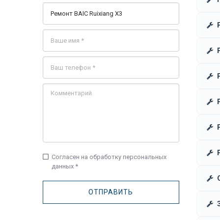
check_box_outline_blank
Согласен на обработку персональных
данных *