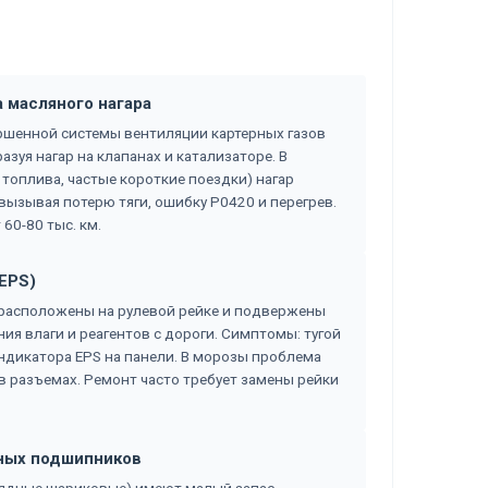
а масляного нагара
вершенной системы вентиляции картерных газов
азуя нагар на клапанах и катализаторе. В
 топлива, частые короткие поездки) нагар
 вызывая потерю тяги, ошибку P0420 и перегрев.
60-80 тыс. км.
(EPS)
 расположены на рулевой рейке и подвержены
ия влаги и реагентов с дороги. Симптомы: тугой
индикатора EPS на панели. В морозы проблема
в разъемах. Ремонт часто требует замены рейки
чных подшипников