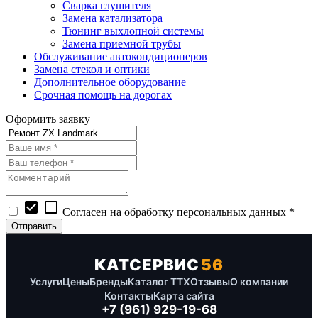
Сварка глушителя
Замена катализатора
Тюнинг выхлопной системы
Замена приемной трубы
Обслуживание автокондиционеров
Замена стекол и оптики
Дополнительное оборудование
Срочная помощь на дорогах
Оформить заявку
check_box
check_box_outline_blank
Согласен на обработку персональных данных *
КАТСЕРВИС
56
Услуги
Цены
Бренды
Каталог ТТХ
Отзывы
О компании
Контакты
Карта сайта
+7 (961) 929-19-68