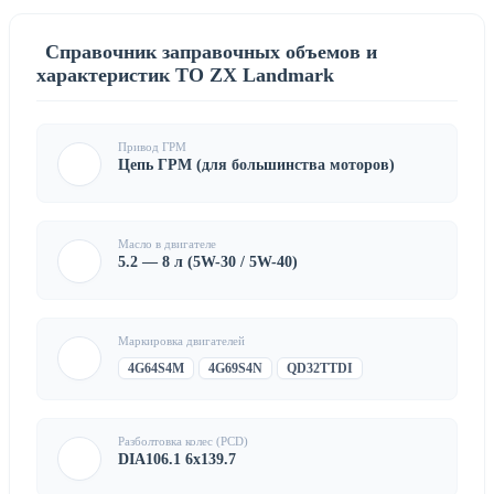
Справочник заправочных объемов и
характеристик ТО ZX Landmark
Привод ГРМ
Цепь ГРМ (для большинства моторов)
Масло в двигателе
5.2 — 8 л (5W-30 / 5W-40)
Маркировка двигателей
4G64S4M
4G69S4N
QD32TTDI
Разболтовка колес (PCD)
DIA106.1 6x139.7