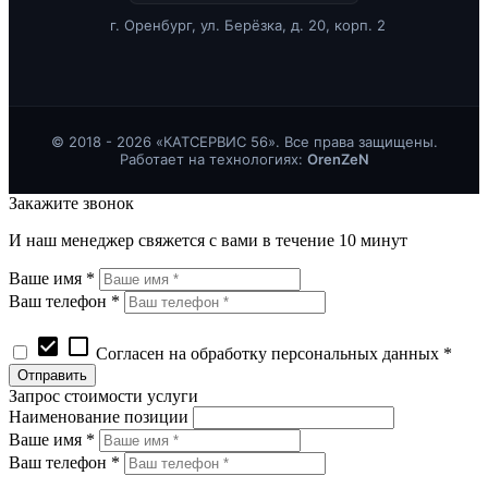
г. Оренбург, ул. Берёзка, д. 20, корп. 2
© 2018 - 2026 «КАТСЕРВИС 56». Все права защищены.
Работает на технологиях:
OrenZeN
Закажите звонок
И наш менеджер свяжется с вами в течение 10 минут
Ваше имя *
Ваш телефон *
check_box
check_box_outline_blank
Согласен на обработку персональных данных *
Запрос стоимости услуги
Наименование позиции
Ваше имя *
Ваш телефон *