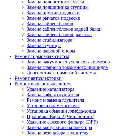
Замена поворотного кулака
Замена подшипника ступицы
Замена пружин подвески
Замена рычагов подвески
Замена сайлентблоков
Замена сайлентблоков задней балки
Замена сайлентблоков рычагов
Замена стабилизатора
Замена ступицы
Замена шаровой опоры
Ремонт тормозных систем
Замена вакуумного усилителя тормозов
Замена главного тормозного цилиндра
Диагностика тормозной системы
Ремонт автоэлектрики
Ремонт выхлопных систем
Удаление катализатора
Замена гофры глушителя
Ремонт и замена глушителя
Установка пламегасителя
Установка обманки лямбда-зонда
Прошивка Евро-2 (Чип-тюнинг)
Удаление сажевого фильтра (DPF)
Замена выпускного коллектора
Замена резонатора глушителя