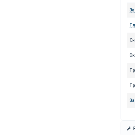
За
Пл
Сн
Эк
Пр
Пр
За