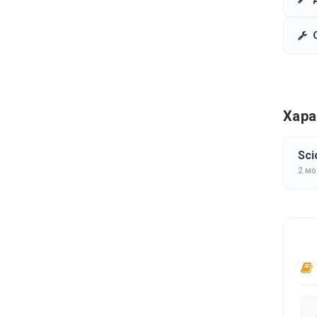
Хара
Sci
2 м