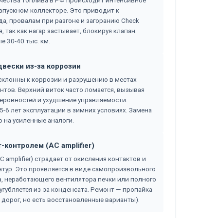
ачества топлива в РФ происходит интенсивное
 впускном коллекторе. Это приводит к
а, провалам при разгоне и загоранию Check
, так как нагар застывает, блокируя клапан.
 30-40 тыс. км.
двески из-за коррозии
склонны к коррозии и разрушению в местах
нтов. Верхний виток часто ломается, вызывая
неровностей и ухудшение управляемости.
-6 лет эксплуатации в зимних условиях. Замена
 на усиленные аналоги.
-контролем (AC amplifier)
amplifier) страдает от окисления контактов и
атур. Это проявляется в виде самопроизвольного
 неработающего вентилятора печки или полного
угубляется из-за конденсата. Ремонт — пропайка
 дорог, но есть восстановленные варианты).