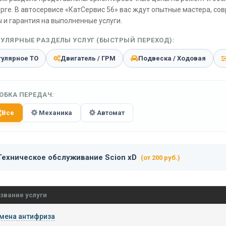
рге. В автосервисе «КатСервис 56» вас ждут опытные мастера, со
 и гарантия на выполненные услуги.
УЛЯРНЫЕ РАЗДЕЛЫ УСЛУГ (БЫСТРЫЙ ПЕРЕХОД):
гулярное ТО
Двигатель / ГРМ
Подвеска / Ходовая
ОБКА ПЕРЕДАЧ:
Все
Механика
Автомат
Техническое обслуживание Scion xD
(от 200 руб.)
звание услуги
мена антифриза