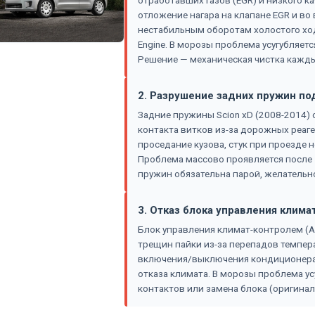
отработавших газов (EGR) и низкого к
отложение нагара на клапане EGR и во
нестабильным оборотам холостого ход
Engine. В морозы проблема усугубляется
Решение — механическая чистка каждые
2. Разрушение задних пружин по
Задние пружины Scion xD (2008-2014) 
контакта витков из-за дорожных реаге
проседание кузова, стук при проезде 
Проблема массово проявляется после 5
пружин обязательна парой, желательно
3. Отказ блока управления климат
Блок управления климат-контролем (AC 
трещин пайки из-за перепадов темпер
включения/выключения кондиционера,
отказа климата. В морозы проблема ус
контактов или замена блока (оригинал