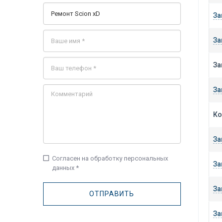
За
За
За
За
Ко
За
check_box_outline_blank
Согласен на обработку персональных
За
данных *
За
За