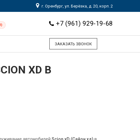
г. Оренбург, ул. Берёзка, д. 20, корп. 2
+7 (961) 929-19-68
0)
ЗАКАЗАТЬ ЗВОНОК
ION XD В
служивание автомобилей
Scion xD (Сайон хд)
в