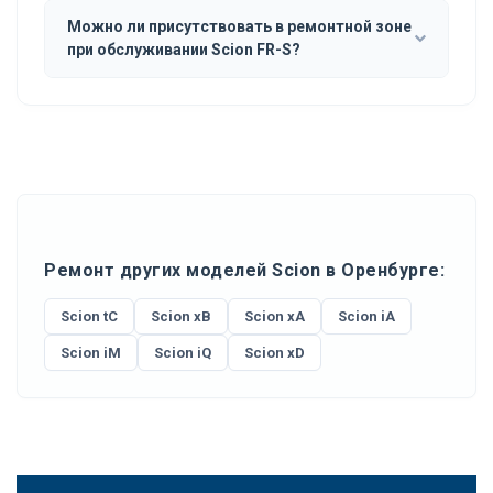
Можно ли присутствовать в ремонтной зоне
при обслуживании Scion FR-S?
Ремонт других моделей Scion в Оренбурге:
Scion tC
Scion xB
Scion xA
Scion iA
Scion iM
Scion iQ
Scion xD