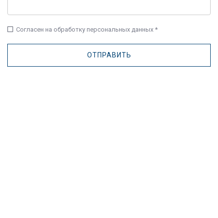
check_box_outline_blank
Согласен на обработку персональных данных *