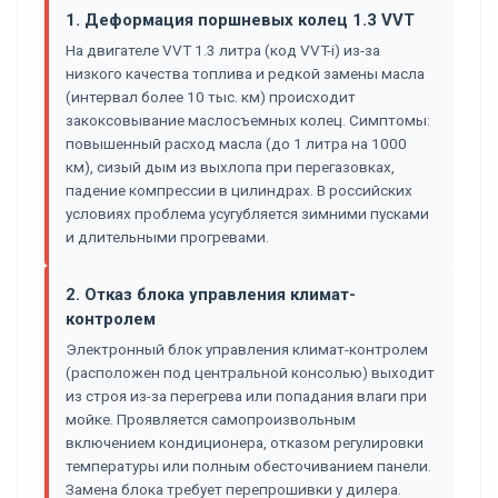
1. Деформация поршневых колец 1.3 VVT
На двигателе VVT 1.3 литра (код VVT-i) из-за
низкого качества топлива и редкой замены масла
(интервал более 10 тыс. км) происходит
закоксовывание маслосъемных колец. Симптомы:
повышенный расход масла (до 1 литра на 1000
км), сизый дым из выхлопа при перегазовках,
падение компрессии в цилиндрах. В российских
условиях проблема усугубляется зимними пусками
и длительными прогревами.
2. Отказ блока управления климат-
контролем
Электронный блок управления климат-контролем
(расположен под центральной консолью) выходит
из строя из-за перегрева или попадания влаги при
мойке. Проявляется самопроизвольным
включением кондиционера, отказом регулировки
температуры или полным обесточиванием панели.
Замена блока требует перепрошивки у дилера.