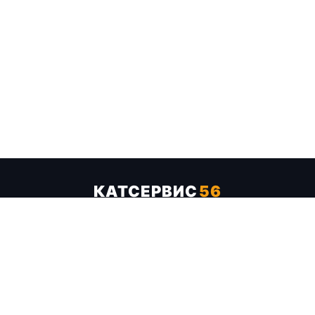
КАТСЕРВИС
56
Услуги
Цены
Бренды
Каталог ТТХ
Отзывы
О компании
Контакты
Карта сайта
+7 (961) 929-19-68
Заказать обратный звонок