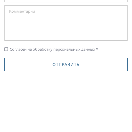
Согласен на обработку персональных данных *
check_box_outline_blank