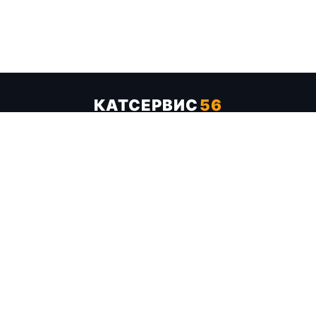
КАТСЕРВИС
56
Услуги
Цены
Бренды
Каталог ТТХ
Отзывы
О компании
Контакты
Карта сайта
+7 (961) 929-19-68
Заказать обратный звонок
ОПЛАТА В СЕРВИСЕ
МИР
VISA
MC
СБП
МЫ В СОЦСЕТЯХ