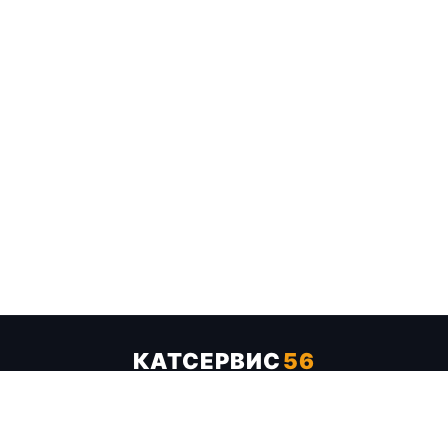
КАТСЕРВИС
56
Услуги
Цены
Бренды
Каталог ТТХ
Отзывы
О компании
Контакты
Карта сайта
+7 (961) 929-19-68
Заказать обратный звонок