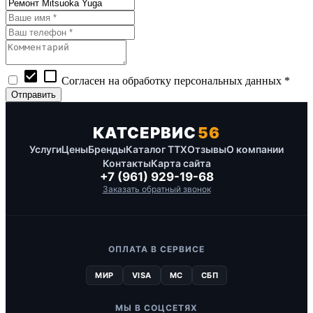
check_box
check_box_outline_blank
Согласен на обработку персональных данных *
КАТСЕРВИС
56
Услуги
Цены
Бренды
Каталог ТТХ
Отзывы
О компании
Контакты
Карта сайта
+7 (961) 929-19-68
Заказать обратный звонок
ОПЛАТА В СЕРВИСЕ
МИР
VISA
MC
СБП
МЫ В СОЦСЕТЯХ