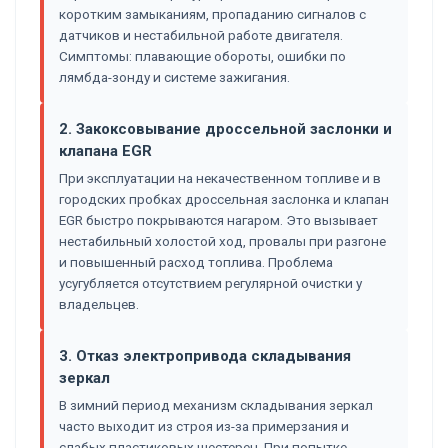
коротким замыканиям, пропаданию сигналов с
датчиков и нестабильной работе двигателя.
Симптомы: плавающие обороты, ошибки по
лямбда-зонду и системе зажигания.
2. Закоксовывание дроссельной заслонки и
клапана EGR
При эксплуатации на некачественном топливе и в
городских пробках дроссельная заслонка и клапан
EGR быстро покрываются нагаром. Это вызывает
нестабильный холостой ход, провалы при разгоне
и повышенный расход топлива. Проблема
усугубляется отсутствием регулярной очистки у
владельцев.
3. Отказ электропривода складывания
зеркал
В зимний период механизм складывания зеркал
часто выходит из строя из-за примерзания и
слабых пластиковых шестерен. При попытке