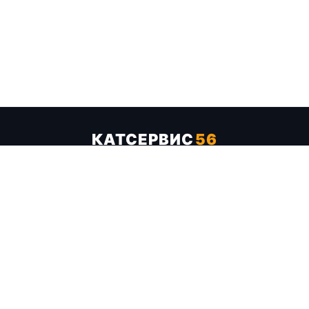
КАТСЕРВИС
56
Услуги
Цены
Бренды
Каталог ТТХ
Отзывы
О компании
Контакты
Карта сайта
+7 (961) 929-19-68
Заказать обратный звонок
ОПЛАТА В СЕРВИСЕ
МИР
VISA
MC
СБП