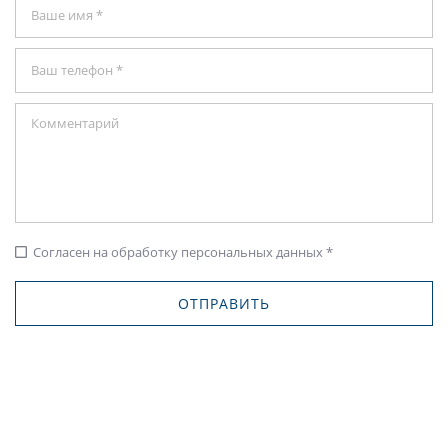
Согласен на обработку персональных данных *
check_box_outline_blank