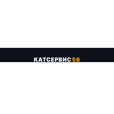
КАТСЕРВИС
56
Услуги
Цены
Бренды
Каталог ТТХ
Отзывы
О компании
Контакты
Карта сайта
+7 (961) 929-19-68
Заказать обратный звонок
ОПЛАТА В СЕРВИСЕ
МИР
VISA
MC
СБП