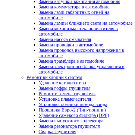
Замена катушки зажигания автомобиля
Замена коммутатора в автомобиле
Замена ламп габаритных огней на
автомобиле
Замена лампы ближнего света на автомобиле
Замена механизма стеклоочистителя в
автомобиле
Замена насоса омывателя
Замена проводки в автомобиле
Замена проводов высокого напряжения в
автомобиле
Замена трамблера в автомобиле
Замена электронного блока управления в
автомобиле
Ремонт выхлопных систем
Удаление катализатора
Замена гофры глушителя
Ремонт и замена глушителя
Установка пламегасителя
Установка обманки лямбда-зонда
Прошивка Евро-2 (Чип-тюнинг)
Удаление сажевого фильтра (DPF)
Замена выпускного коллектора
Замена резонатора глушителя
Сварка глушителя