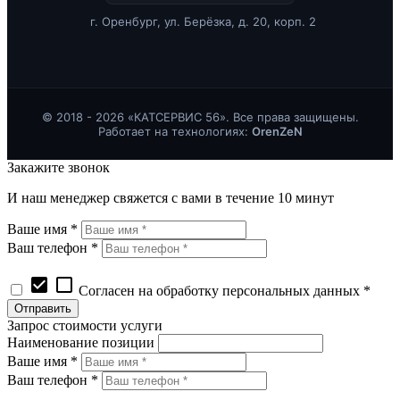
г. Оренбург, ул. Берёзка, д. 20, корп. 2
© 2018 - 2026 «КАТСЕРВИС 56». Все права защищены.
Работает на технологиях:
OrenZeN
Закажите звонок
И наш менеджер свяжется с вами в течение 10 минут
Ваше имя *
Ваш телефон *
check_box
check_box_outline_blank
Согласен на обработку персональных данных *
Запрос стоимости услуги
Наименование позиции
Ваше имя *
Ваш телефон *