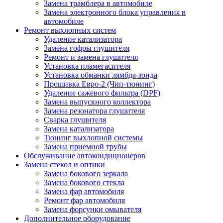
Замена трамблера в автомобиле
Замена электронного блока управления в
автомобиле
Ремонт выхлопных систем
Удаление катализатора
Замена гофры глушителя
Ремонт и замена глушителя
Установка пламегасителя
Установка обманки лямбда-зонда
Прошивка Евро-2 (Чип-тюнинг)
Удаление сажевого фильтра (DPF)
Замена выпускного коллектора
Замена резонатора глушителя
Сварка глушителя
Замена катализатора
Тюнинг выхлопной системы
Замена приемной трубы
Обслуживание автокондиционеров
Замена стекол и оптики
Замена бокового зеркала
Замена бокового стекла
Замена фар автомобиля
Ремонт фар автомобиля
Замена форсунки омывателя
Дополнительное оборудование