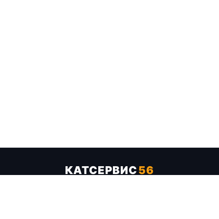
КАТСЕРВИС
56
Услуги
Цены
Бренды
Каталог ТТХ
Отзывы
О компании
Контакты
Карта сайта
+7 (961) 929-19-68
Заказать обратный звонок