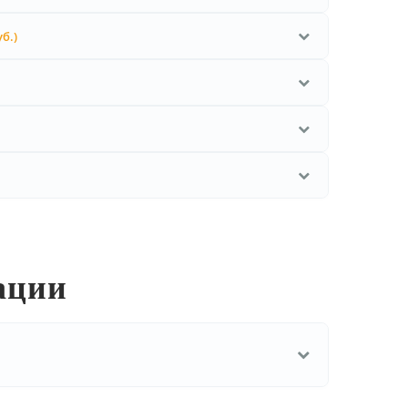
уб.)
ации