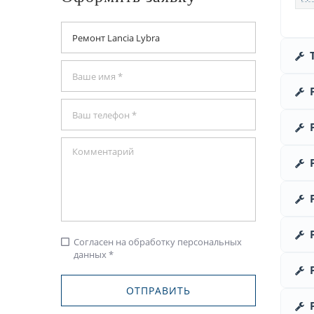
Согласен на обработку персональных
check_box_outline_blank
данных *