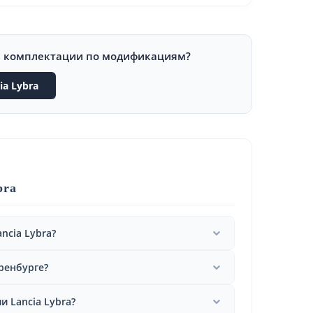
и комплектации по модификациям?
a Lybra
bra
ncia Lybra?
Оренбурге?
 Lancia Lybra?