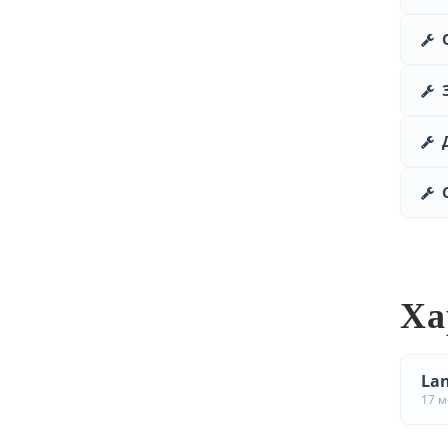
Ха
Lan
17 