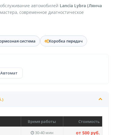
 обслуживание автомобилей
Lancia Lybra (Лянча
 мастера, современное диагностическое
ормозная система
Коробка передач
Автомат
.)
Время работы
Стоимость
30-40 мин
от 500 руб.