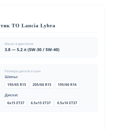
тик ТО Lancia Lybra
Масло в двигателе
3.8 — 5.2 л (5W-30 / 5W-40)
Размеры дисков и шин
Шины:
195/65 R15
205/60 R15
195/60 R16
Диски:
6x15 ET37
6.5x15 ET37
6.5x16 ET37