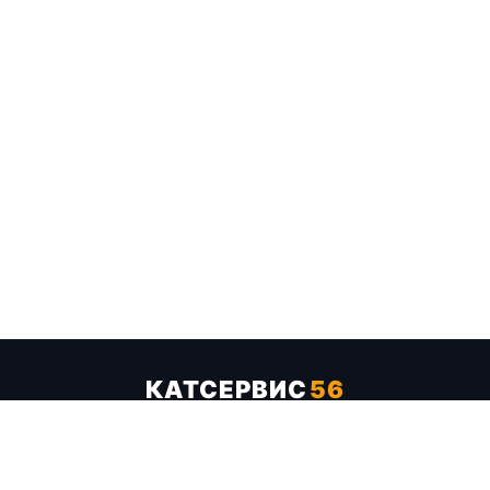
КАТСЕРВИС
56
Услуги
Цены
Бренды
Каталог ТТХ
Отзывы
О компании
Контакты
Карта сайта
+7 (961) 929-19-68
Заказать обратный звонок