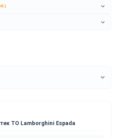
уб.)
тик ТО Lamborghini Espada