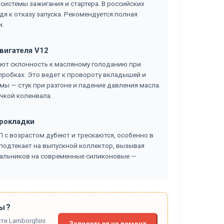
 системы зажигания и стартера. В российских
дя к отказу запуска. Рекомендуется полная
и.
вигателя V12
еют склонность к масляному голоданию при
пробках. Это ведет к провороту вкладышей и
ы — стук при разгоне и падение давления масла.
чкой коленвала.
прокладки
 с возрастом дубеют и трескаются, особенно в
 подтекает на выпускной коллектор, вызывая
 сальников на современные силиконовые —
ы?
ти Lamborghini
Записаться на ремонт