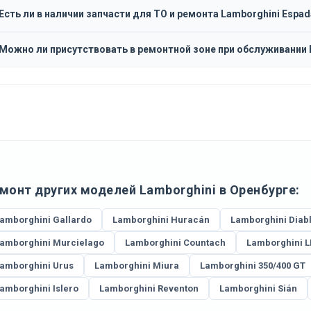
Есть ли в наличии запчасти для ТО и ремонта Lamborghini Espad
Можно ли присутствовать в ремонтной зоне при обслуживании 
монт других моделей Lamborghini в Оренбурге:
amborghini Gallardo
Lamborghini Huracán
Lamborghini Diab
amborghini Murcielago
Lamborghini Countach
Lamborghini 
amborghini Urus
Lamborghini Miura
Lamborghini 350/400 GT
amborghini Islero
Lamborghini Reventon
Lamborghini Sián