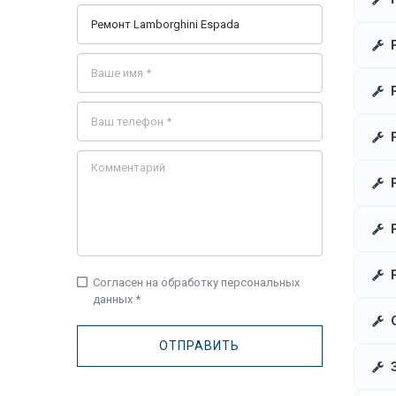
check_box_outline_blank
Согласен на обработку персональных
данных *