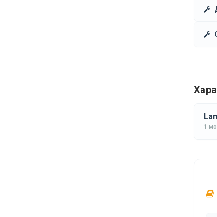
Хара
Lam
1 м