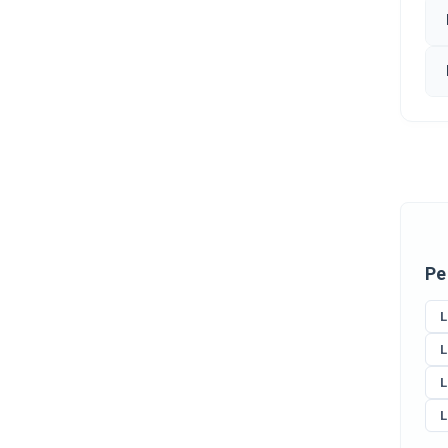
Ре
L
L
L
L