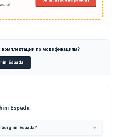
дели!
и комплектации по модификациям?
ini Espada
ini Espada
borghini Espada?