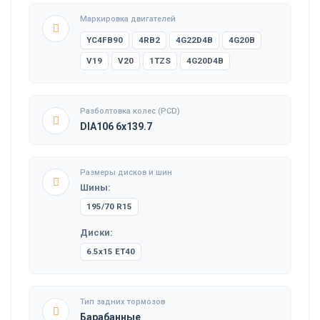
Маркировка двигателей
YC4FB90
4RB2
4G22D4B
4G20B
V19
V20
1TZS
4G20D4B
Разболтовка колес (PCD)
DIA106 6x139.7
Размеры дисков и шин
Шины:
195/70 R15
Диски:
6.5x15 ET40
Тип задних тормозов
Барабанные