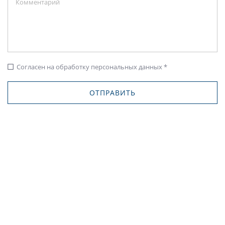
Согласен на обработку персональных данных *
check_box_outline_blank