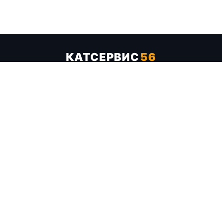
КАТСЕРВИС
56
Услуги
Цены
Бренды
Каталог ТТХ
Отзывы
О компании
Контакты
Карта сайта
+7 (961) 929-19-68
Заказать обратный звонок
ОПЛАТА В СЕРВИСЕ
МИР
VISA
MC
СБП
МЫ В СОЦСЕТЯХ