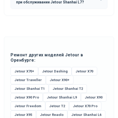
при обслуживании Jetour Shanhai L7?
Ремонт других моделей Jetour в
Оренбурге:
Jetour X70+
Jetour Dashing
Jetour X70
Jetour Traveller
Jetour X90+
Jetour Shanhai T1
Jetour Shanhai T2
Jetour X90 Pro
Jetour Shanhai L9
Jetour X90
Jetour Freedom
Jetour T2
Jetour X70 Pro
Jetour X95
Jetour Reaolo
Jetour Shanhai L6