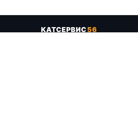
КАТСЕРВИС
56
Услуги
Цены
Бренды
Каталог ТТХ
Отзывы
О компании
Контакты
Карта сайта
+7 (961) 929-19-68
Заказать обратный звонок
ОПЛАТА В СЕРВИСЕ
МИР
VISA
MC
СБП
МЫ В СОЦСЕТЯХ