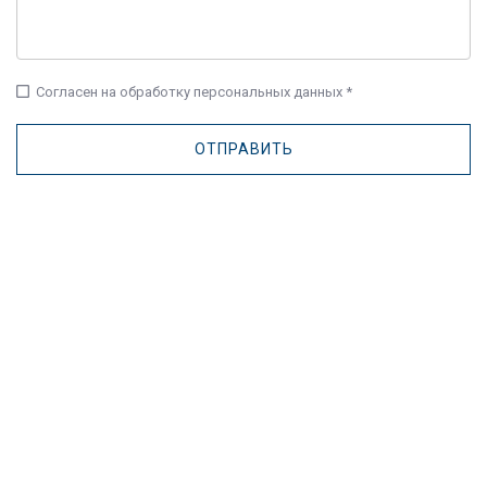
check_box_outline_blank
Согласен на обработку персональных данных *