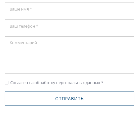
Согласен на обработку персональных данных *
check_box_outline_blank