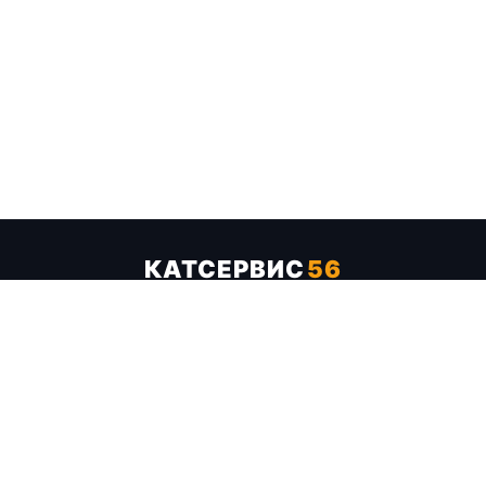
КАТСЕРВИС
56
Услуги
Цены
Бренды
Каталог ТТХ
Отзывы
О компании
Контакты
Карта сайта
+7 (961) 929-19-68
Заказать обратный звонок
ОПЛАТА В СЕРВИСЕ