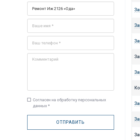
За
За
За
За
За
Ко
check_box_outline_blank
Согласен на обработку персональных
За
данных *
За
За