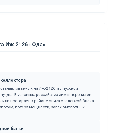
а Иж 2126 «Ода»
 коллектора
 устанавливаемых на Иж-2126, выпускной
чугуна. В условиях российских зим и перепадов
 или прогорает в районе стыка с головкой блока.
апотом, потеря мощности, запах выхлопных
дней балки