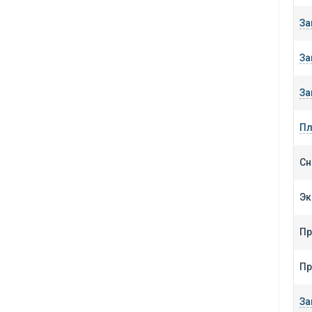
За
За
За
Пл
Сн
Эк
Пр
Пр
За