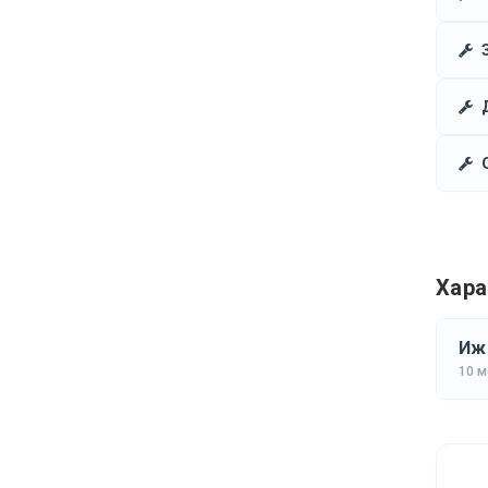
Хара
Иж 
10 