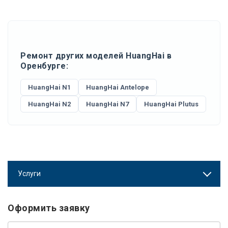
Ремонт других моделей HuangHai в
Оренбурге:
HuangHai N1
HuangHai Antelope
HuangHai N2
HuangHai N7
HuangHai Plutus
Услуги
Оформить заявку