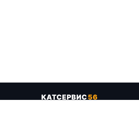
КАТСЕРВИС
56
Услуги
Цены
Бренды
Каталог ТТХ
Отзывы
О компании
Контакты
Карта сайта
+7 (961) 929-19-68
Заказать обратный звонок