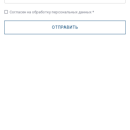
check_box_outline_blank
Согласен на обработку персональных данных *