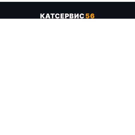
КАТСЕРВИС
56
Услуги
Цены
Бренды
Каталог ТТХ
Отзывы
О компании
Контакты
Карта сайта
+7 (961) 929-19-68
Заказать обратный звонок
ОПЛАТА В СЕРВИСЕ
МИР
VISA
MC
СБП
МЫ В СОЦСЕТЯХ
МЕССЕНДЖЕРЫ