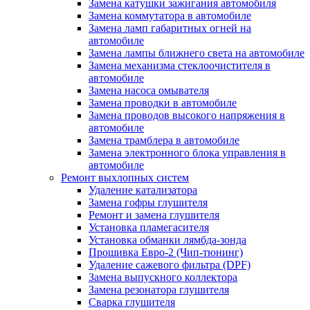
Замена катушки зажигания автомобиля
Замена коммутатора в автомобиле
Замена ламп габаритных огней на
автомобиле
Замена лампы ближнего света на автомобиле
Замена механизма стеклоочистителя в
автомобиле
Замена насоса омывателя
Замена проводки в автомобиле
Замена проводов высокого напряжения в
автомобиле
Замена трамблера в автомобиле
Замена электронного блока управления в
автомобиле
Ремонт выхлопных систем
Удаление катализатора
Замена гофры глушителя
Ремонт и замена глушителя
Установка пламегасителя
Установка обманки лямбда-зонда
Прошивка Евро-2 (Чип-тюнинг)
Удаление сажевого фильтра (DPF)
Замена выпускного коллектора
Замена резонатора глушителя
Сварка глушителя