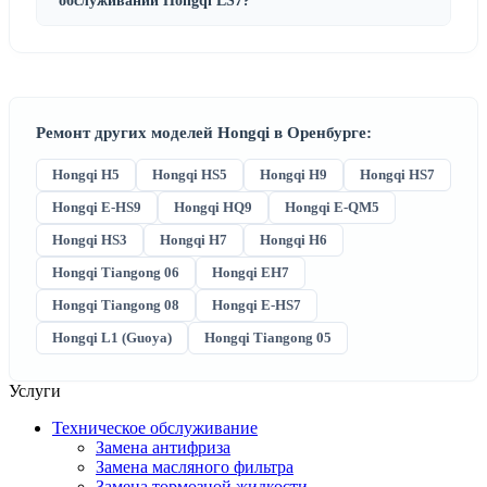
обслуживании Hongqi LS7?
Ремонт других моделей Hongqi в Оренбурге:
Hongqi H5
Hongqi HS5
Hongqi H9
Hongqi HS7
Hongqi E-HS9
Hongqi HQ9
Hongqi E-QM5
Hongqi HS3
Hongqi H7
Hongqi H6
Hongqi Tiangong 06
Hongqi EH7
Hongqi Tiangong 08
Hongqi E-HS7
Hongqi L1 (Guoya)
Hongqi Tiangong 05
Услуги
Техническое обслуживание
Замена антифриза
Замена масляного фильтра
Замена тормозной жидкости