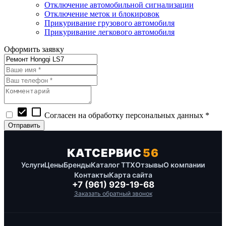
Отключение автомобильной сигнализации
Отключение меток и блокировок
Прикуривание грузового автомобиля
Прикуривание легкового автомобиля
Оформить заявку
check_box
check_box_outline_blank
Согласен на обработку персональных данных *
КАТСЕРВИС
56
Услуги
Цены
Бренды
Каталог ТТХ
Отзывы
О компании
Контакты
Карта сайта
+7 (961) 929-19-68
Заказать обратный звонок