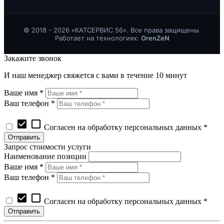
© 2018 - 2026 «КАТСЕРВИС 56». Все права защищены.
Работает на технологиях:
OrenZeN
Закажите звонок
И наш менеджер свяжется с вами в течение 10 минут
Ваше имя *
Ваш телефон *
check_box
check_box_outline_blank
Согласен на обработку персональных данных *
Запрос стоимости услуги
Наименование позиции
Ваше имя *
Ваш телефон *
check_box
check_box_outline_blank
Согласен на обработку персональных данных *