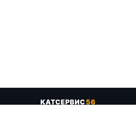
КАТСЕРВИС
56
Услуги
Цены
Бренды
Каталог ТТХ
Отзывы
О компании
Контакты
Карта сайта
+7 (961) 929-19-68
Заказать обратный звонок