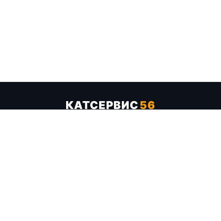
КАТСЕРВИС
56
Услуги
Цены
Бренды
Каталог ТТХ
Отзывы
О компании
Контакты
Карта сайта
+7 (961) 929-19-68
Заказать обратный звонок
ОПЛАТА В СЕРВИСЕ
МИР
VISA
MC
СБП