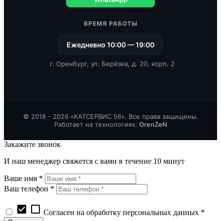
ВРЕМЯ РАБОТЫ
Ежедневно 10:00 — 19:00
г. Оренбург, ул. Берёзка, д. 20, корп. 2
© 2018 - 2026 «КАТСЕРВИС 56». Все права защищены.
Работает на технологиях:
OrenZeN
Закажите звонок
И наш менеджер свяжется с вами в течение 10 минут
Ваше имя *
Ваш телефон *
check_box
check_box_outline_blank
Согласен на обработку персональных данных *