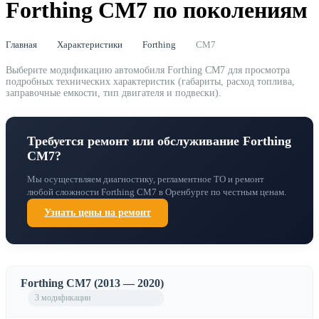
Forthing CM7 по поколениям
Главная
Характеристики
Forthing
CM7
Выберите модификацию автомобиля Forthing CM7 для просмотра
подробных технических характеристик (габариты, расход топлива,
заправочные емкости, тип двигателя и подвески).
Требуется ремонт или обслуживание Forthing
CM7?
Мы осуществляем диагностику, регламентное ТО и ремонт
любой сложности Forthing CM7 в Оренбурге по честным ценам.
Узнать цены на ремонт
Forthing CM7 (2013 — 2020)
3 модификации