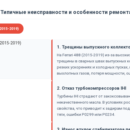
Типичные неисправности и особенности ремонта 
2015-2019)
1. Трещины выпускного коллект
На Ferrari 488 (2015-2019) из-за высо
трещины в сварных швах выпускных ко
резких ускорениях и холодных пусках,
выхлопных газов, потеря мощности, ош
2. Отказ турбокомпрессоров IHI
Турбины IHI страдают от закоксовыван
некачественного масла. В условиях ро
свойства, что приводит к задирам под
тяги, ошибки P0299 или P0234.
3. Износ втулок стабилизатора 