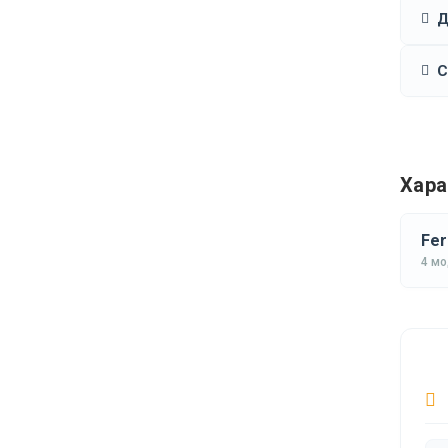
Д
С
Хара
Fer
4 м