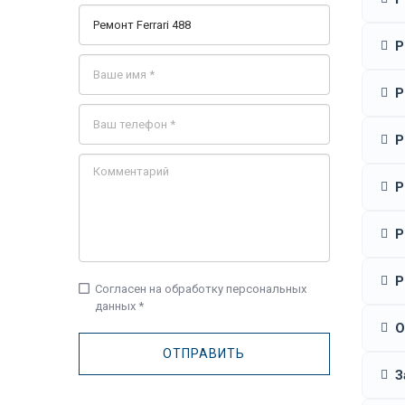
Р
Р
Р
Р
Р
Р
check_box_outline_blank
Согласен на обработку персональных
данных *
О
З