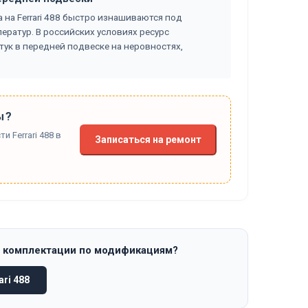
на Ferrari 488 быстро изнашиваются под
ератур. В российских условиях ресурс
тук в передней подвеске на неровностях,
ы?
 Ferrari 488 в
Записаться на ремонт
и комплектации по модификациям?
ri 488