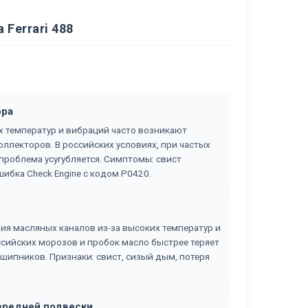
Ferrari 488
ора
ких температур и вибраций часто возникают
ллекторов. В российских условиях, при частых
 проблема усугубляется. Симптомы: свист
ибка Check Engine с кодом P0420.
ия масляных каналов из-за высоких температур и
ссийских морозов и пробок масло быстрее теряет
шипников. Признаки: свист, сизый дым, потеря
передней подвески