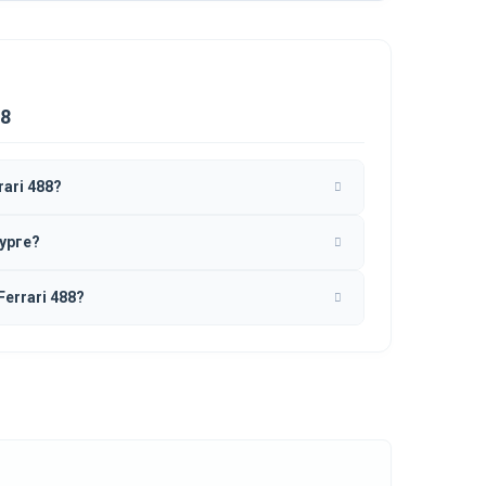
88
ari 488?
бурге?
errari 488?